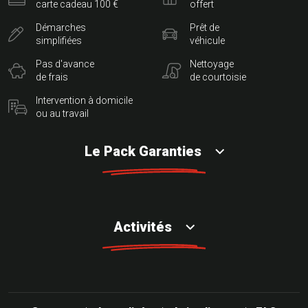
carte cadeau 100 €
offert
Démarches
Prêt de
simplifiées
véhicule
Pas d'avance
Nettoyage
de frais
de courtoisie
Intervention à domicile
ou au travail
Le Pack Garanties
Activités