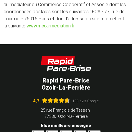
au médiateur du Commerce Coopératif et Associé dont les
coordonnées postales sont les suivantes : FCA - 77, rue de
Lourmel - 75015 Paris et dont l'adresse du site Internet est
la suivante
www.mcca-mediation.fr.
Rapid Pare-Brise
Ozoir-La-Ferrière
4,7
193 avis Google
25 rue François de Tessan
77330 Ozoir-la-Ferrière
Elue meilleure enseigne